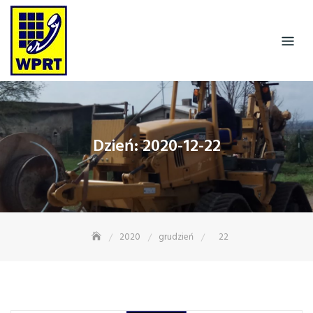
Skip
to
content
Dzień:
2020-12-22
2020
grudzień
22